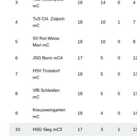
3
18
14
0
4
mC
TuS Chl. Zülpich
4
18
10
1
7
mC
SV Rot-Weiss
5
18
10
0
8
Merl mC
6
JSG Bonn mC4
17
5
0
1
HSV Troisdorf
7
18
5
0
1
mC
VfB Schleiden
8
18
5
0
1
mC
Kreuzweingarten
9
18
4
0
1
mC
10
HSG Sieg mC3
17
3
1
1