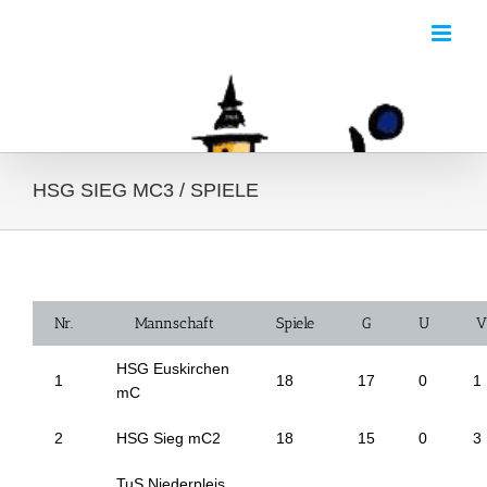
Zum
Inhalt
springen
HSG SIEG MC3 / SPIELE
Nr.
Mannschaft
Spiele
G
U
V
HSG Euskirchen
1
18
17
0
1
mC
2
HSG Sieg mC2
18
15
0
3
TuS Niederpleis