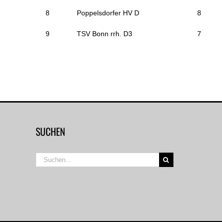
8
Poppelsdorfer HV D
8
9
TSV Bonn rrh. D3
7
SUCHEN
Suche
nach: