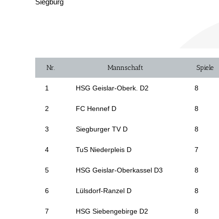
Siegburg
Nr.
Mannschaft
Spiele
1
HSG Geislar-Oberk. D2
8
2
FC Hennef D
8
3
Siegburger TV D
8
4
TuS Niederpleis D
7
5
HSG Geislar-Oberkassel D3
8
6
Lülsdorf-Ranzel D
8
7
HSG Siebengebirge D2
8