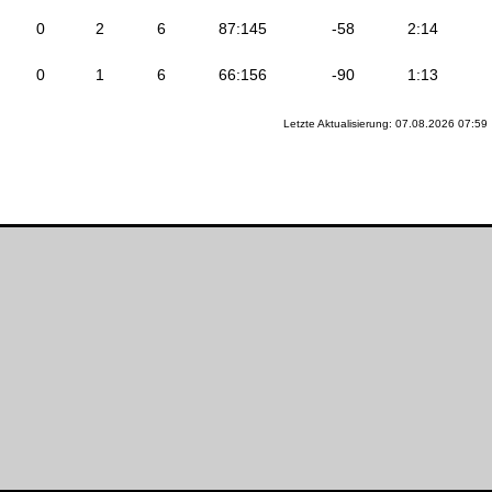
0
2
6
87:145
-58
2:14
0
1
6
66:156
-90
1:13
Letzte Aktualisierung: 07.08.2026 07:59