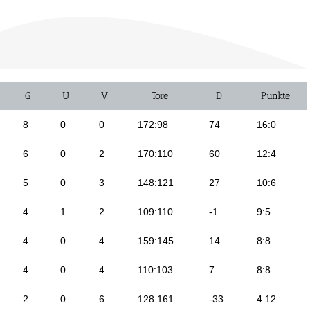
G
U
V
Tore
D
Punkte
8
0
0
172:98
74
16:0
6
0
2
170:110
60
12:4
5
0
3
148:121
27
10:6
4
1
2
109:110
-1
9:5
4
0
4
159:145
14
8:8
4
0
4
110:103
7
8:8
2
0
6
128:161
-33
4:12